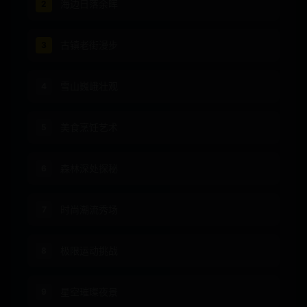
海边日落余晖
2
古镇老街漫步
3
雪山巍峨壮观
4
美食烹饪艺术
5
森林深处探秘
6
时尚潮流秀场
7
极限运动挑战
8
星空璀璨夜景
9