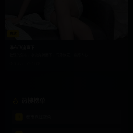
自然
瀑布飞流直下
壮观的瀑布，水流奔腾而下，气势恢宏，震撼人心
3.3万
1789
热搜榜单
都市霓虹夜色
1