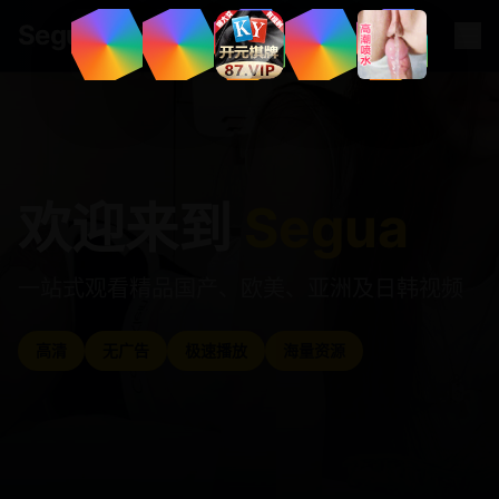
.
tv
Segua
欢迎来到
Segua
一站式观看精品国产、欧美、亚洲及日韩视频
高清
无广告
极速播放
海量资源