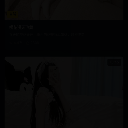
自然
樱花漫天飞舞
春天的樱花盛开，粉色的花瓣随风飘落，浪漫唯美
4.4万
2398
13:45