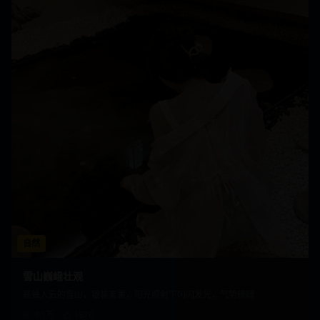
自然
雪山巍峨壮观
高耸入云的雪山，银装素裹，阳光照射下闪闪发光，气势磅礴
3.1万
1876