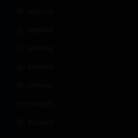
传统手工艺术
10
现代建筑奇观
11
田园风光诗意
12
音乐节狂欢夜
13
水墨丹青意境
14
赛车速度激情
15
瀑布飞流直下
16